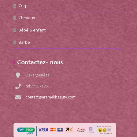
Corps
Cheveux
Bébé & enfant
Barbe
Contactez- nous
Dakar,Sénégal
tel:771571251
contact@aramekbeauty.com