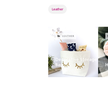
Leather
LEATHER
Decorative Storage
Bag
H
17 février 2017
16