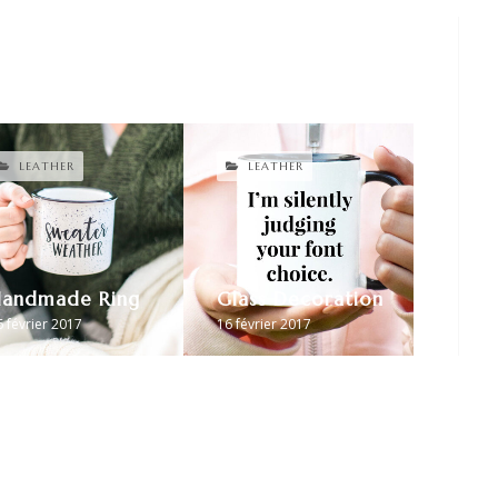
LEATHER
LEATHER
andmade Ring
Glass Decoration
 février 2017
16 février 2017