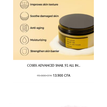
COSRX ADVANCED SNAIL 92 ALL IN...
Le
Le
13.900
CFA
15.000
CFA
prix
prix
initial
actuel
était :
est :
15.000 CFA.
13.900 CFA.