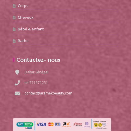
Corps
Cheveux
Bébé & enfant
Barbe
Contactez- nous
Dakar,Sénégal
tel:771571251
contact@aramekbeauty.com