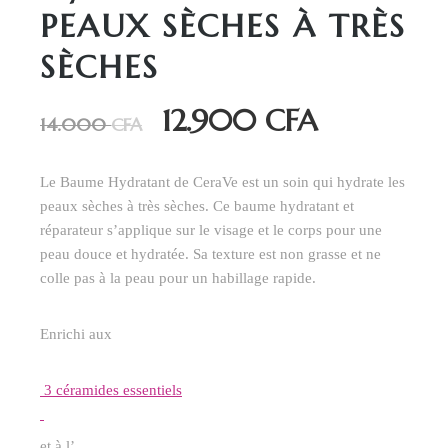
PEAUX SÈCHES À TRÈS
SÈCHES
12.900
CFA
Le
Le
14.000
CFA
prix
prix
initial
actuel
Le Baume Hydratant de CeraVe est un soin qui hydrate les
était :
est :
peaux sèches à très sèches. Ce baume hydratant et
14.000 CFA.
12.900 CFA.
réparateur s’applique sur le visage et le corps pour une
peau douce et hydratée. Sa texture est non grasse et ne
colle pas à la peau pour un habillage rapide.
Enrichi aux
3 céramides essentiels
et à l’