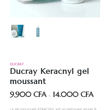
DUCRAY
Ducray Keracnyl gel
moussant
9.900
CFA
14.000
CFA
Plage
–
de
prix :
Le gel moussant KERACNYL est un nettoyant visage &