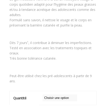
9.900 C
corps quotidien adapté pour l’hygiène des peaux grasses
à
et/ou à tendance acnéique des adolescents comme des
adultes.
14.000 
Formulé sans savon, il nettoie le visage et le corps en
préservant la barrière cutanée et purifie la peau.
Dès 7 jours¹, il contribue à diminuer les imperfections.
Testé en association avec les traitements topiques et
oraux.
Très bonne tolérance cutanée.
Peut-être utilisé chez les pré-adolescents à partir de 9
ans.
Quantité