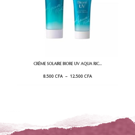
CRÈME SOLAIRE BIORE UV AQUA RIC...
Plage
8.500
CFA
–
12.500
CFA
de
prix :
8.500 CFA
à
12.500 CFA