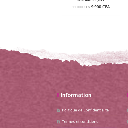
Le
Le
9.900
CFA
11.000
CFA
prix
prix
initial
actuel
était :
est :
11.000 CFA.
9.900 CFA
Information
Politique de Confidentialité
Termes et conditions