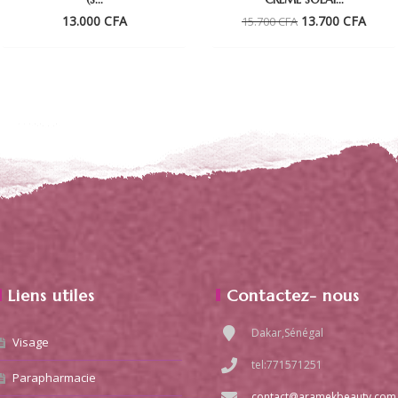
Le
Le
13.000
CFA
13.700
CFA
15.700
CFA
prix
prix
initial
actue
était :
est :
.
15.700 CFA.
13.70
Liens utiles
Contactez- nous
Dakar,Sénégal
Visage
tel:771571251
Parapharmacie
contact@aramekbeauty.com