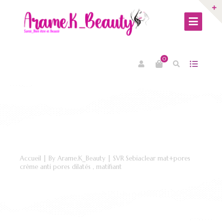
0
Accueil
|
By Arame.K_Beauty
| SVR Sebiaclear mat+pores
crème anti pores dilatés , matifiant