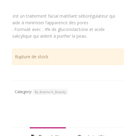
8.000 CFA.
6.900 CFA.
est un traitement facial matifiant séborégulateur qui
aide à minimiser l’apparence des pores
. Formulé avec : 4% de gluconolactone et acide
salicylique qui aident à purifier la peau.
Rupture de stock
Category:
By Arame.K_Beauty