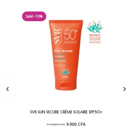
Sale! -10%
SVR SUN SECURE CRÉME SOLAIRE SPF50+
Le
Le
9.900
CFA
11.000
CFA
prix
prix