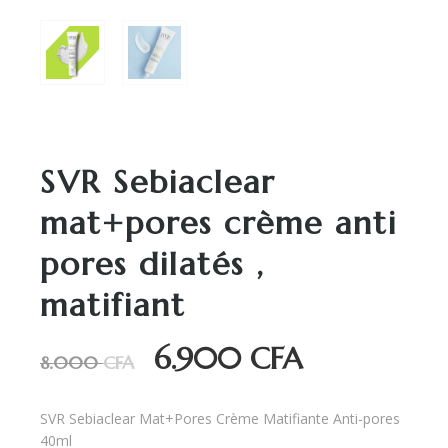
SVR Sebiaclear
mat+pores crème anti
pores dilatés ,
matifiant
6.900
CFA
Le
Le
8.000
CFA
prix
prix
initial
actuel
SVR Sebiaclear Mat+Pores Crème Matifiante Anti-pores
était :
est :
40ml