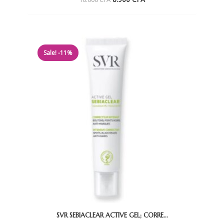
prix
prix
initial
actuel
était :
est :
10.000 CFA.
8.900 CFA.
Sale! -11%
SVR SEBIACLEAR ACTIVE GEL; CORRE...