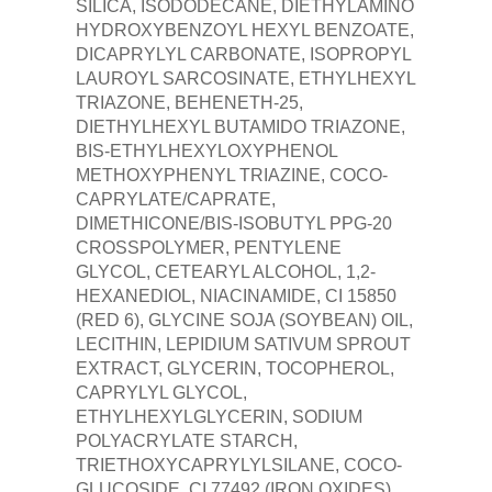
SILICA, ISODODECANE, DIETHYLAMINO
HYDROXYBENZOYL HEXYL BENZOATE,
DICAPRYLYL CARBONATE, ISOPROPYL
LAUROYL SARCOSINATE, ETHYLHEXYL
TRIAZONE, BEHENETH-25,
DIETHYLHEXYL BUTAMIDO TRIAZONE,
BIS-ETHYLHEXYLOXYPHENOL
METHOXYPHENYL TRIAZINE, COCO-
CAPRYLATE/CAPRATE,
DIMETHICONE/BIS-ISOBUTYL PPG-20
CROSSPOLYMER, PENTYLENE
GLYCOL, CETEARYL ALCOHOL, 1,2-
HEXANEDIOL, NIACINAMIDE, CI 15850
(RED 6), GLYCINE SOJA (SOYBEAN) OIL,
LECITHIN, LEPIDIUM SATIVUM SPROUT
EXTRACT, GLYCERIN, TOCOPHEROL,
CAPRYLYL GLYCOL,
ETHYLHEXYLGLYCERIN, SODIUM
POLYACRYLATE STARCH,
TRIETHOXYCAPRYLYLSILANE, COCO-
GLUCOSIDE, CI 77492 (IRON OXIDES)