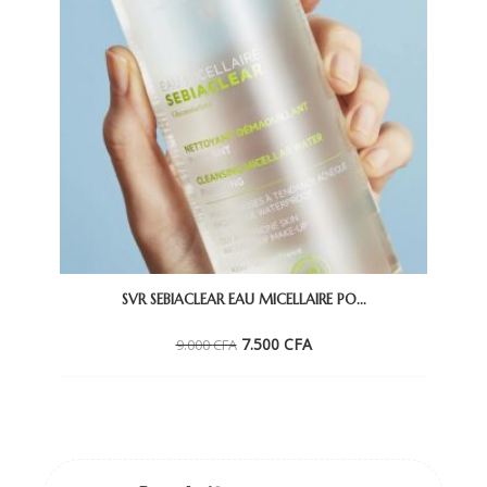
SVR SEBIACLEAR EAU MICELLAIRE PO...
Le
Le
7.500
CFA
9.000
CFA
prix
prix
initial
actuel
était :
est :
9.000 CFA.
7.500 CFA.