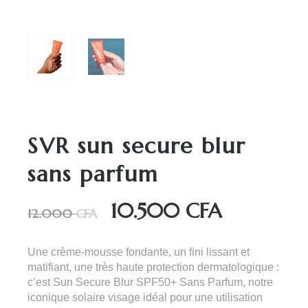
SVR sun secure blur
sans parfum
10.500
CFA
Le
Le
12.000
CFA
prix
prix
initial
actuel
Une crème-mousse fondante, un fini lissant et
était :
est :
matifiant, une très haute protection dermatologique :
12.000 CFA.
10.500 CFA.
c’est Sun Secure Blur SPF50+ Sans Parfum, notre
iconique solaire visage idéal pour une utilisation