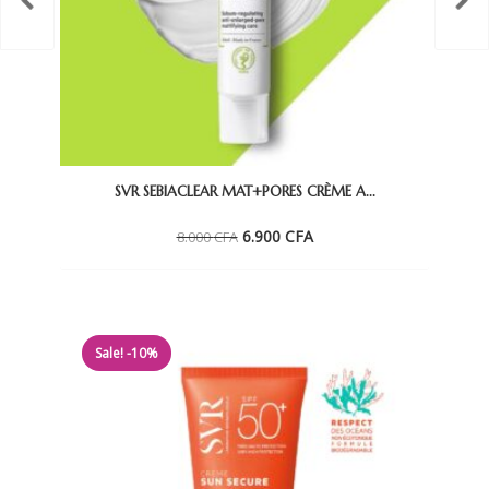
SVR SEBIACLEAR MAT+PORES CRÈME A...
Le
Le
6.900
CFA
8.000
CFA
prix
prix
initial
actuel
était :
est :
8.000 CFA.
6.900 CFA.
Sale! -10%