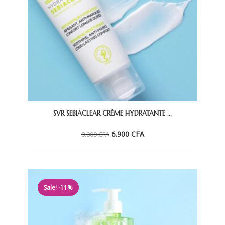
SVR SEBIACLEAR CRÈME HYDRATANTE ...
Le
Le
6.900
CFA
8.000
CFA
prix
prix
initial
actuel
était :
est :
8.000 CFA.
6.900 CFA.
Sale! -11%